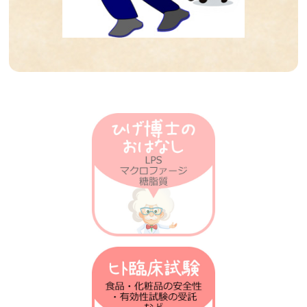
第21回 発熱の話
第20回 がん免疫の話
第19回 衛生仮説の話
第18回 乳酸菌との話
第17回 ノーベル賞の話
第16回 放射線の話
第15回 肝臓の話
第14回 火傷の話
第13回 抗菌物質の話
第12回 植物の話
第11回 腸の話
第10回 骨粗しょう症の話
第9回 テロメアの話
第8回 免疫進化の話
第7回 貪食の話