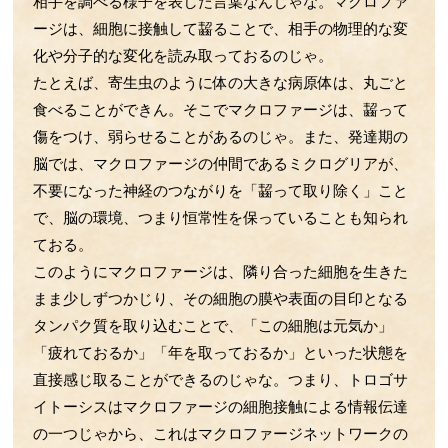
相手を調べる様子を表した言葉なんじゃな。マクロファ
第52回 BCGとコロナの話
ージは、細胞に接触して齧ることで、相手の物理的な変
第51回 運動不足の話
化や分子的な変化を読み取っておるのじゃ。
第50回 ウイルスの感染の話
たとえば、寄生虫のように体の大きな病原体は、丸ごと
第49回 ﾏｸﾛﾌｧｰｼﾞのLPS伝達すご技
食べることができん。そこでマクロファージは、齧って
第48回 野菜の話
傷をつけ、弱らせることがあるのじゃ。また、発達期の
第47回 Treg・Mregの話
脳では、マクロファージの仲間であるミクログリアが、
第46回 腸の中のLPSの話
不要になった神経のつながりを「齧って取り除く」こと
第45回 サーカディアンリズムの話
で、脳の環境、つまり恒常性を保っていることも知られ
ておる。
第44回 お酒とマイクログリアの話
このようにマクロファージは、隣り合った細胞を生きた
第43回 LPS受容体TLR4の話
まま少しずつかじり、その細胞の膜や表面の目印となる
第42回 動脈硬化の話
タンパク質を取り込むことで、「この細胞は元気か」
第41回 心臓と腎臓の関係の話
「疲れておるか」「年を取っておるか」といった状態を
第40回 小脳の話
直接感じ取ることができるのじゃな。つまり、トロゴサ
第39回 肌とHSPの話
イトーシスはマクロファージの細胞接触による情報伝達
第38回 運動の話
の一つじゃから、これはマクロファージネットワークの