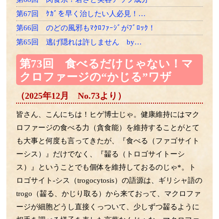
第67回 ｹｶﾞを早く治したい人必見！…
第66回 のどの風邪もﾏｸﾛﾌｧｰｼﾞがﾌﾞﾛｯｸ！
第65回 逃げ隠れは許しません by…
第64回 老け速度は26歳から差がつく？
第73回 食べるだけじゃない！マ
第63回 LPSは骨にも効く！？
クロファージの“かじる”ワザ
第62回 ゾンビ細胞をやっつけろ
（2025年12月 No.73より）
第61回 一網打尽の必殺技！
第60回 たくさん使って効くLPSﾌﾗｲﾄへ！
皆さん、こんにちは！ヒゲ博士じゃ。健康維持にはマク
第59回 ﾏｸﾛﾌｧｰｼﾞはLPSﾏｯｻｰｼﾞがお好き
ロファージの食べる力（貪食能）を維持することがとて
も大事と何度も言ってきたが、『食べる（ファゴサイト
第58回 LPSによるﾏｸﾛﾌｧｰｼﾞの再教育の話
ーシス）』だけでなく、『齧る（トロゴサイトーシ
第57回 細菌のエクソソームの話
ス）』ということでも個体を維持しておるのじゃ*。ト
第56回 胎児の腸内細菌の話
ロゴサイト‐シス（trogocytosis）の語源は、ギリシャ語の
第55回 LPSと乳酸菌の話
trogo（齧る、かじり取る）から来ておって、マクロファ
第54回 ｱﾎﾟﾄｰｼｽとﾏｸﾛﾌｧｰｼﾞの話
ージが細胞どうし直接くっついて、少しずつ齧るように
第53回 免疫組織に住む細菌の話