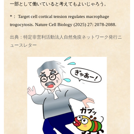
第37回 傷の治りの話
一部として働いていると考えてもよいじゃろう。
第36回 筋肉の話
*： Target cell cortical tension regulates macrophage
第35回 脳の発達と腸内フローラの話
trogocytosis. Nature Cell Biology (2025) 27: 2078-2088.
第34回 歯周病菌の話
第33回 抗生物質とアトピーの話
出典：特定非営利活動法人自然免疫ネットワーク発行ニ
第32回 抗炎症の仕組みの話
ュースレター
第31回 人工甘味料と腸内細菌叢の話
第30回 食事と抗菌作用の話
第29回 抗生物質の話
第28回 ステロイドの話
第27回 高血圧の話
第26回 iPS細胞の話
第25回 受精卵の話
第24回 腸内細菌の話
第23回 神経細胞の話
第22回 アルツハイマーの話