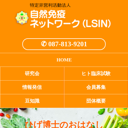
✆ 087-813-9201
HOME
研究会
ヒト臨床試験
情報発信
会員募集
豆知識
団体概要
ひげ博士のおはなし