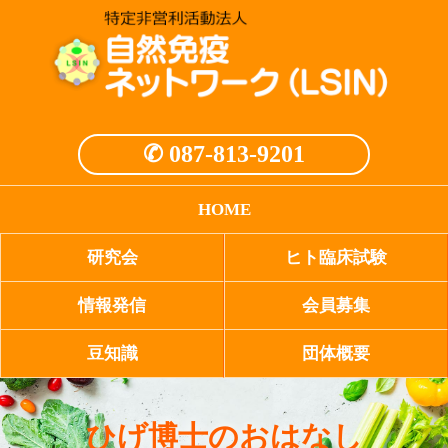
✆ 087-813-9201
HOME
研究会
ヒト臨床試験
情報発信
会員募集
豆知識
団体概要
ひげ博士のおはなし