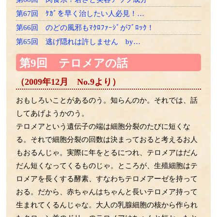
第67回 ｹｶﾞを早く治したい人必見！…
第66回 のどの風邪もﾏｸﾛﾌｧｰｼﾞがﾌﾞﾛｯｸ！
第65回 逃げ隠れは許しません by…
第64回 老け速度は26歳から差がつく？
第9回 テロメアの話
第63回 LPSは骨にも効く！？
（2009年12月 No.9より）
第62回 ゾンビ細胞をやっつけろ
第61回 一網打尽の必殺技！
おもしろいことがあるのう。知らんのか。それでは、話
第60回 たくさん使って効くLPSﾌﾗｲﾄへ！
してあげようかのう。
第59回 ﾏｸﾛﾌｧｰｼﾞはLPSﾏｯｻｰｼﾞがお好き
テロメアという遺伝子の端は細胞分裂のたびに短くな
る。それで細胞分裂の回数は決まっておると考えるお人
第58回 LPSによるﾏｸﾛﾌｧｰｼﾞの再教育の話
もおるんじゃ。実際に年をとるにつれ、テロメアはだん
第57回 細菌のエクソソームの話
だん短くなってくるものじゃ。ところが、生殖細胞はテ
第56回 胎児の腸内細菌の話
ロメアを長くする酵素、すなわちテロメアーゼを持って
第55回 LPSと乳酸菌の話
おる。だから、赤ちゃんはちゃんと長いテロメア持って
第54回 ｱﾎﾟﾄｰｼｽとﾏｸﾛﾌｧｰｼﾞの話
生まれてくるんじゃな。大人の乳腺細胞の核から作られ
第53回 免疫組織に住む細菌の話