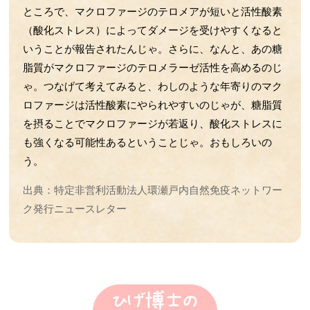
第37回 傷の治りの話
ところで、マクロファージのテロメアが短いと活性酸素
第36回 筋肉の話
（酸化ストレス）によってダメージを受けやすくなると
第35回 脳の発達と腸内フローラの話
いうことが報告されたんじゃ。さらに、なんと、あの糖
第34回 歯周病菌の話
脂質がマクロファージのテロメラーゼ活性を高めるのじ
第33回 抗生物質とアトピーの話
ゃ。つなげて考えてみると、わしのような年寄りのマク
第32回 抗炎症の仕組みの話
ロファージは活性酸素にやられやすいのじゃが、糖脂質
第31回 人工甘味料と腸内細菌叢の話
を摂ることでマクロファージが若返り、酸化ストレスに
第30回 食事と抗菌作用の話
も強くなる可能性あるということじゃ。おもしろいの
う。
第29回 抗生物質の話
第28回 ステロイドの話
出典：特定非営利活動法人環瀬戸内自然免疫ネットワー
第27回 高血圧の話
ク発行ニュースレター
第26回 iPS細胞の話
第25回 受精卵の話
第24回 腸内細菌の話
第23回 神経細胞の話
第22回 アルツハイマーの話