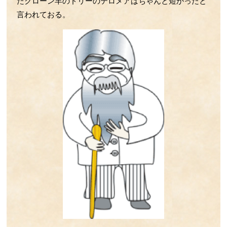
たクローン羊のドリーのテロメアはちゃんと短かったと
第52回 BCGとコロナの話
言われておる。
第51回 運動不足の話
第50回 ウイルスの感染の話
第49回 ﾏｸﾛﾌｧｰｼﾞのLPS伝達すご技
第48回 野菜の話
第47回 Treg・Mregの話
第46回 腸の中のLPSの話
第45回 サーカディアンリズムの話
第44回 お酒とマイクログリアの話
第43回 LPS受容体TLR4の話
第42回 動脈硬化の話
第41回 心臓と腎臓の関係の話
第40回 小脳の話
第39回 肌とHSPの話
第38回 運動の話