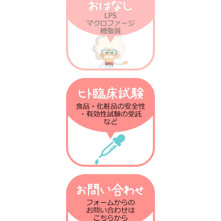
第21回 発熱の話
第20回 がん免疫の話
第19回 衛生仮説の話
第18回 乳酸菌との話
第17回 ノーベル賞の話
第16回 放射線の話
第15回 肝臓の話
第14回 火傷の話
第13回 抗菌物質の話
第12回 植物の話
第11回 腸の話
第10回 骨粗しょう症の話
第9回 テロメアの話
第8回 免疫進化の話
第7回 貪食の話