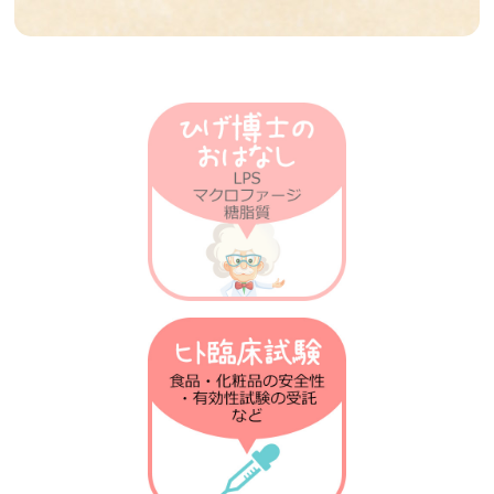
第37回 傷の治りの話
第36回 筋肉の話
第35回 脳の発達と腸内フローラの話
第34回 歯周病菌の話
第33回 抗生物質とアトピーの話
第32回 抗炎症の仕組みの話
第31回 人工甘味料と腸内細菌叢の話
第30回 食事と抗菌作用の話
第29回 抗生物質の話
第28回 ステロイドの話
第27回 高血圧の話
第26回 iPS細胞の話
第25回 受精卵の話
第24回 腸内細菌の話
第23回 神経細胞の話
第22回 アルツハイマーの話