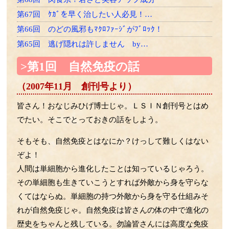
第67回 ｹｶﾞを早く治したい人必見！…
第66回 のどの風邪もﾏｸﾛﾌｧｰｼﾞがﾌﾞﾛｯｸ！
第65回 逃げ隠れは許しません by…
第64回 老け速度は26歳から差がつく？
>第1回 自然免疫の話
第63回 LPSは骨にも効く！？
（2007年11月 創刊号より）
第62回 ゾンビ細胞をやっつけろ
第61回 一網打尽の必殺技！
皆さん！おなじみひげ博士じゃ。ＬＳＩＮ創刊号とはめ
第60回 たくさん使って効くLPSﾌﾗｲﾄへ！
でたい。そこでとっておきの話をしよう。
第59回 ﾏｸﾛﾌｧｰｼﾞはLPSﾏｯｻｰｼﾞがお好き
そもそも、自然免疫とはなにか？けっして難しくはない
第58回 LPSによるﾏｸﾛﾌｧｰｼﾞの再教育の話
ぞよ！
第57回 細菌のエクソソームの話
人間は単細胞から進化したことは知っているじゃろう。
第56回 胎児の腸内細菌の話
その単細胞も生きていこうとすれば外敵から身を守らな
第55回 LPSと乳酸菌の話
くてはならぬ。単細胞の持つ外敵から身を守る仕組みそ
第54回 ｱﾎﾟﾄｰｼｽとﾏｸﾛﾌｧｰｼﾞの話
れが自然免疫じゃ。自然免疫は皆さんの体の中で進化の
第53回 免疫組織に住む細菌の話
歴史をちゃんと残している。勿論皆さんには高度な免疫