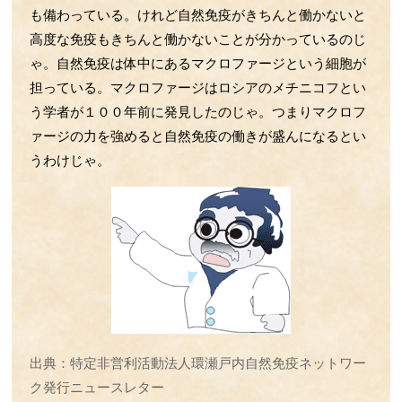
第52回 BCGとコロナの話
も備わっている。けれど自然免疫がきちんと働かないと
第51回 運動不足の話
高度な免疫もきちんと働かないことが分かっているのじ
ゃ。自然免疫は体中にあるマクロファージという細胞が
第50回 ウイルスの感染の話
担っている。マクロファージはロシアのメチニコフとい
第49回 ﾏｸﾛﾌｧｰｼﾞのLPS伝達すご技
う学者が１００年前に発見したのじゃ。つまりマクロフ
第48回 野菜の話
ァージの力を強めると自然免疫の働きが盛んになるとい
第47回 Treg・Mregの話
うわけじゃ。
第46回 腸の中のLPSの話
第45回 サーカディアンリズムの話
第44回 お酒とマイクログリアの話
第43回 LPS受容体TLR4の話
第42回 動脈硬化の話
第41回 心臓と腎臓の関係の話
第40回 小脳の話
第39回 肌とHSPの話
出典：特定非営利活動法人環瀬戸内自然免疫ネットワー
第38回 運動の話
ク発行ニュースレター