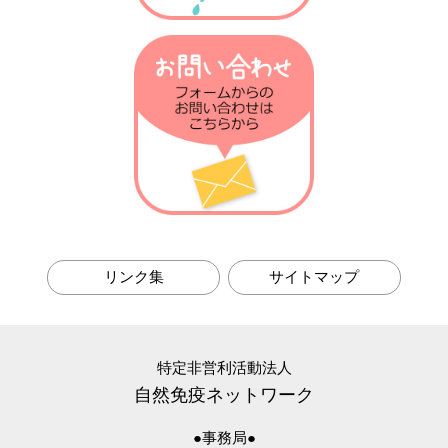
第21回 発熱の話
第20回 がん免疫の話
第19回 衛生仮説の話
第18回 乳酸菌との話
第17回 ノーベル賞の話
第16回 放射線の話
第15回 肝臓の話
第14回 火傷の話
第13回 抗菌物質の話
リンク集
サイトマップ
第12回 植物の話
第11回 腸の話
第10回 骨粗しょう症の話
第9回 テロメアの話
特定非営利活動法人
自然免疫ネットワーク
第8回 免疫進化の話
第7回 貪食の話
●事務局●