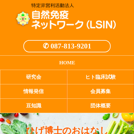
✆ 087-813-9201
HOME
研究会
ヒト臨床試験
情報発信
会員募集
豆知識
団体概要
ひげ博士のおはなし