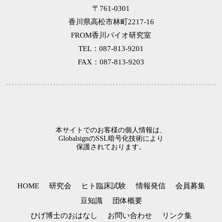
第6回 耐性菌の話
〒761-0301
第5回 マクロファージの話
香川県高松市林町2217-16
第4回 メタボの話
FROM香川バイオ研究室
第3回 アレルギーの話
TEL：087-813-9201
第2回 風邪予防の話
FAX：087-813-9203
第1回 自然免疫の話
本サイトでのお客様の個人情報は、
GlobalsignのSSL暗号化技術により
保護されております。
HOME
研究会
ヒト臨床試験
情報発信
会員募集
豆知識
団体概要
ひげ博士のおはなし
お問い合わせ
リンク集