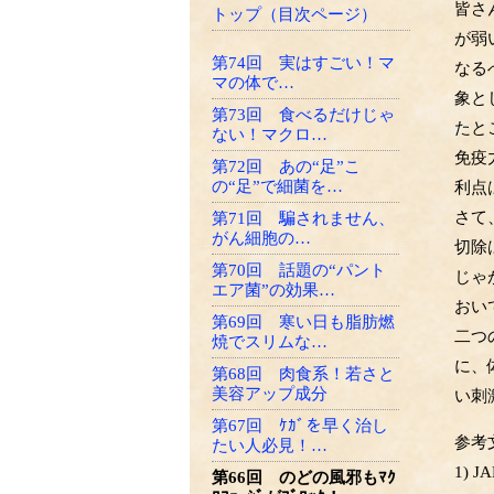
皆さ
トップ（目次ページ）
が弱
第74回 実はすごい！マ
なる
マの体で…
象と
第73回 食べるだけじゃ
たと
ない！マクロ…
免疫
第72回 あの“足”こ
の“足”で細菌を…
利点
さて
第71回 騙されません、
がん細胞の…
切除
第70回 話題の“パント
じゃ
エア菌”の効果…
おい
第69回 寒い日も脂肪燃
二つ
焼でスリムな…
に、
第68回 肉食系！若さと
美容アップ成分
い刺
第67回 ｹｶﾞを早く治し
参考
たい人必見！…
1) JA
第66回 のどの風邪もﾏｸ