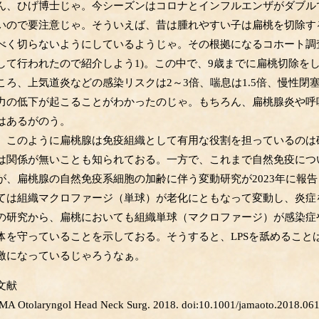
ん、ひげ博士じゃ。今シーズンはコロナとインフルエンザがダブル
いので要注意じゃ。そういえば、昔は腫れやすい子は扁桃を切除す
べく切らないようにしているようじゃ。その根拠になるコホート調査
して行われたので紹介しよう1)。この中で、9歳までに扁桃切除をし
ころ、上気道炎などの感染リスクは2～3倍、喘息は1.5倍、慢性閉
力の低下が起こることがわかったのじゃ。もちろん、扁桃腺炎や呼
はあるがのう。
、このように扁桃腺は免疫組織として有用な役割を担っているのは
は関係が無いことも知られておる。一方で、これまで自然免疫につ
が、扁桃腺の自然免疫系細胞の加齢に伴う変動研究が2023年に報告
ては組織マクロファージ（単球）が老化にともなって変動し、炎症
の研究から、扁桃においても組織単球（マクロファージ）が感染症
体を守っていることを示しておる。そうすると、LPSを舐めること
激になっているじゃろうなぁ。
文献
MA Otolaryngol Head Neck Surg. 2018. doi:10.1001/jamaoto.2018.06