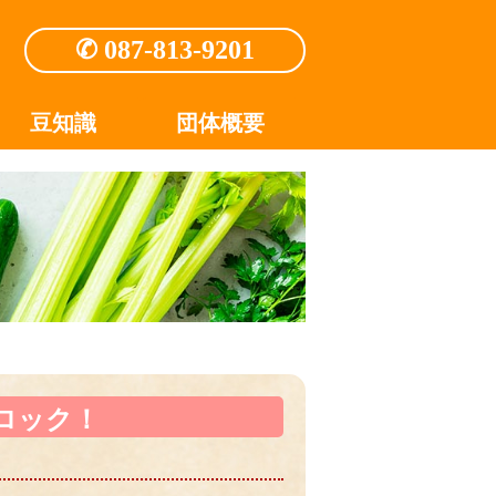
✆ 087-813-9201
豆知識
団体概要
ロック！