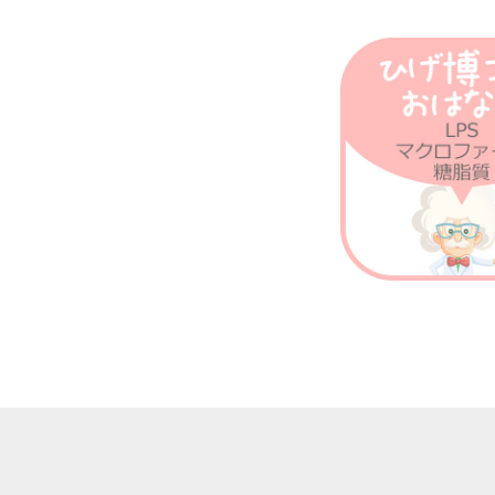
第56回 胎児の腸内細菌
の話
第55回 LPSと乳酸菌の
話
第54回 ｱﾎﾟﾄｰｼｽとﾏｸﾛﾌ
ｧｰｼﾞの話
第53回 免疫組織に住む
細菌の話
第52回 BCGとコロナの
話
第51回 運動不足の話
第50回 ウイルスの感染
の話
第49回 ﾏｸﾛﾌｧｰｼﾞのLPS
伝達すご技
第48回 野菜の話
第47回 Treg・Mregの話
第46回 腸の中のLPSの
話