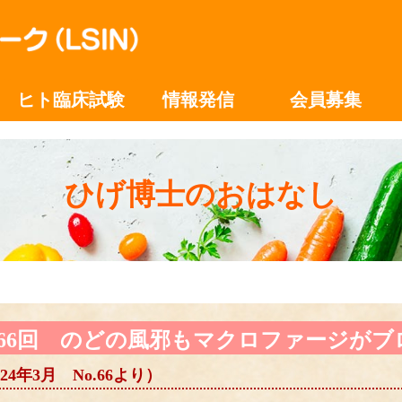
ヒト臨床試験
情報発信
会員募集
ひげ博士のおはなし
66回 のどの風邪もマクロファージがブ
024年3月 No.66より）