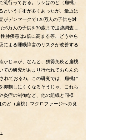
で流行っておる。ワシはのど（扁桃）
るという手術が多くあったが、最近は
がデンマークで120万人の子供を対
た6万人の子供を30歳まで追跡調査し
塞性肺疾患は2倍に高まる等、どうやら
吸による睡眠障害のリスクが改善する
確かじゃが、なんと、獲得免疫と扁桃
いての研究があまり行われておらんの
されておる2)。この研究では、扁桃に
を抑制しにくくなるそうじゃ。これら
や炎症の制御など、他の組織と同様
はのど（扁桃）マクロファージへの良
14