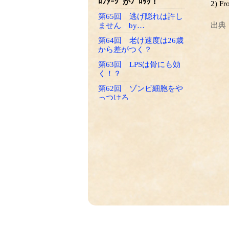
ﾛﾌｧｰｼﾞがﾌﾞﾛｯｸ！
2) Fr
第65回 逃げ隠れは許し
出典
ません by…
第64回 老け速度は26歳
から差がつく？
第63回 LPSは骨にも効
く！？
第62回 ゾンビ細胞をや
っつけろ
第61回 一網打尽の必殺
技！
第60回 たくさん使って
効くLPSﾌﾗｲﾄへ！
第59回 ﾏｸﾛﾌｧｰｼﾞはLPS
ﾏｯｻｰｼﾞがお好き
第58回 LPSによるﾏｸﾛﾌ
ｧｰｼﾞの再教育の話
第57回 細菌のエクソソ
ームの話