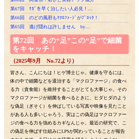
第67回 ｹｶﾞを早く治したい人必見！…
第66回 のどの風邪もﾏｸﾛﾌｧｰｼﾞがﾌﾞﾛｯｸ！
第65回 逃げ隠れは許しません by…
第64回 老け速度は26歳から差がつく？
第72回 あの“足”この“足”で細菌
第63回 LPSは骨にも効く！？
をキャッチ！
第62回 ゾンビ細胞をやっつけろ
（2025年9月 No.72より）
第61回 一網打尽の必殺技！
第60回 たくさん使って効くLPSﾌﾗｲﾄへ！
皆さん、こんにちは！ヒゲ博士じゃ。健康を守るには、
第59回 ﾏｸﾛﾌｧｰｼﾞはLPSﾏｯｻｰｼﾞがお好き
体の中で細菌などを退治する「マクロファージ」の食べ
る力（貪食能）を維持することがとても大事じゃ。その
第58回 LPSによるﾏｸﾛﾌｧｰｼﾞの再教育の話
マクロファージが細菌を食べるときに、ヒダヒダのよう
第57回 細菌のエクソソームの話
な偽足（ぎそく）を伸ばしている写真や映像を見たこと
第56回 胎児の腸内細菌の話
がある人も多いじゃろう。実はこの偽足はマクロファー
第55回 LPSと乳酸菌の話
ジの食べる力を強めるカギなんじゃ。最近の研究で、こ
第54回 ｱﾎﾟﾄｰｼｽとﾏｸﾛﾌｧｰｼﾞの話
の偽足を伸ばす仕組みにLPSが関わっていることが報告
第53回 免疫組織に住む細菌の話