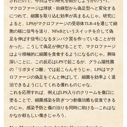
されたので、今日はその研究を紹介しようかのう*1。
第52回 BCGとコロナの話
マクロファージは球状・紡錘型から偽足型へと変化する
第51回 運動不足の話
につれて、細菌を取り込む効率が高まるんじゃ。研究に
第50回 ウイルスの感染の話
よると、LPSがマクロファージの受容体TLR-4を通じて細
第49回 ﾏｸﾛﾌｧｰｼﾞのLPS伝達すご技
胞の核に信号を送り、NFκBというスイッチを介して偽
第48回 野菜の話
足を伸ばす信号になるタンパク質を作っていることが分
第47回 Treg・Mregの話
かった。こうして偽足が伸びることで、マクロファージ
第46回 腸の中のLPSの話
はより積極的に細菌を貪食するようになるのじゃ。興味
第45回 サーカディアンリズムの話
深いことに、この反応はLPSで起こるが、グラム陽性菌
の「リポタイコ酸」では起こらんそうじゃ。LPSはマク
第44回 お酒とマイクログリアの話
ロファージの偽足をぐんと伸ばして、細菌を効率よく退
第43回 LPS受容体TLR4の話
治できるようにしてくれる優れものじゃな。
第42回 動脈硬化の話
これを応用すれば、例えばLPS入りのクリームを傷口に
第41回 心臓と腎臓の関係の話
塗ることで、細菌感染を防ぎつつ創傷治癒も促進できる
第40回 小脳の話
のじゃ。感染予防と傷の治りを同時に助ける―これはな
第39回 肌とHSPの話
かなか頼もしい働きじゃろう。
第38回 運動の話