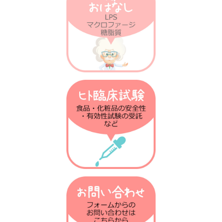
第21回 発熱の話
第20回 がん免疫の話
第19回 衛生仮説の話
第18回 乳酸菌との話
第17回 ノーベル賞の話
第16回 放射線の話
第15回 肝臓の話
第14回 火傷の話
第13回 抗菌物質の話
第12回 植物の話
第11回 腸の話
第10回 骨粗しょう症の話
第9回 テロメアの話
第8回 免疫進化の話
第7回 貪食の話