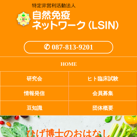
✆ 087-813-9201
HOME
研究会
ヒト臨床試験
情報発信
会員募集
豆知識
団体概要
ひげ博士のおはなし