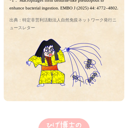
*1： Macrophages form dendrite-like pseudopods to
第37回 傷の治りの話
enhance bacterial ingestion. EMBO J (2025) 44: 4772–4802.
第36回 筋肉の話
第35回 脳の発達と腸内フローラの話
出典：特定非営利活動法人自然免疫ネットワーク発行ニ
第34回 歯周病菌の話
ュースレター
第33回 抗生物質とアトピーの話
第32回 抗炎症の仕組みの話
第31回 人工甘味料と腸内細菌叢の話
第30回 食事と抗菌作用の話
第29回 抗生物質の話
第28回 ステロイドの話
第27回 高血圧の話
第26回 iPS細胞の話
第25回 受精卵の話
第24回 腸内細菌の話
第23回 神経細胞の話
第22回 アルツハイマーの話