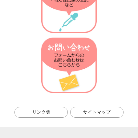
第21回 発熱の話
第20回 がん免疫の話
第19回 衛生仮説の話
第18回 乳酸菌との話
第17回 ノーベル賞の話
第16回 放射線の話
第15回 肝臓の話
第14回 火傷の話
第13回 抗菌物質の話
第12回 植物の話
第11回 腸の話
第10回 骨粗しょう症の話
リンク集
サイトマップ
第9回 テロメアの話
第8回 免疫進化の話
第7回 貪食の話