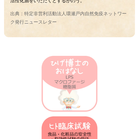
第37回 傷の治りの話
活性化酒をいただくとするかのう。
第36回 筋肉の話
出典：特定非営利活動法人環瀬戸内自然免疫ネットワー
第35回 脳の発達と腸内フローラの話
ク発行ニュースレター
第34回 歯周病菌の話
第33回 抗生物質とアトピーの話
第32回 抗炎症の仕組みの話
第31回 人工甘味料と腸内細菌叢の話
第30回 食事と抗菌作用の話
第29回 抗生物質の話
第28回 ステロイドの話
第27回 高血圧の話
第26回 iPS細胞の話
第25回 受精卵の話
第24回 腸内細菌の話
第23回 神経細胞の話
第22回 アルツハイマーの話