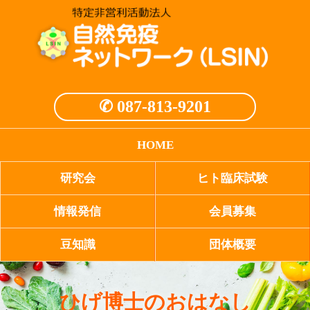
✆ 087-813-9201
HOME
研究会
ヒト臨床試験
情報発信
会員募集
豆知識
団体概要
ひげ博士のおはなし