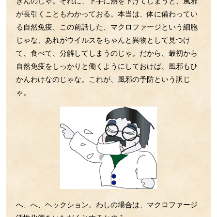
ぎんのじゃ。それに、下手に熱を下げてしまうと、風邪
第52回 BCGとコロナの話
が長引くこともわかっておる。本当は、体に備わってい
第51回 運動不足の話
る自然免疫、この前話した、マクロファージという細胞
第50回 ウイルスの感染の話
じゃな、あれがウイルスをちゃんと異物として見つけ
第49回 ﾏｸﾛﾌｧｰｼﾞのLPS伝達すご技
て、食べて、分解してしまうのじゃ。だから、最初から
第48回 野菜の話
自然免疫をしっかりと働くようにしておけば、風邪もひ
第47回 Treg・Mregの話
かんわけなのじゃな。これが、風邪の予防という訳じ
第46回 腸の中のLPSの話
ゃ。
第45回 サーカディアンリズムの話
第44回 お酒とマイクログリアの話
第43回 LPS受容体TLR4の話
第42回 動脈硬化の話
第41回 心臓と腎臓の関係の話
第40回 小脳の話
第39回 肌とHSPの話
第38回 運動の話
へ、へ、ヘックション。わしの場合は、マクロファージ