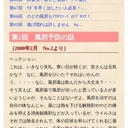
第67回 ｹｶﾞを早く治したい人必見！…
第66回 のどの風邪もﾏｸﾛﾌｧｰｼﾞがﾌﾞﾛｯｸ！
第65回 逃げ隠れは許しません by…
第64回 老け速度は26歳から差がつく？
第2回 風邪予防の話
第63回 LPSは骨にも効く！？
（2008年2月 No.2より）
第62回 ゾンビ細胞をやっつけろ
第61回 一網打尽の必殺技！
ヘックション。
第60回 たくさん使って効くLPSﾌﾗｲﾄへ！
これは、いきなり失礼。寒い日が続くが、皆さんは元気
第59回 ﾏｸﾛﾌｧｰｼﾞはLPSﾏｯｻｰｼﾞがお好き
かな？ なに、風邪をひいた？それはいかんの
う。・・・・なに、風邪薬は飲んだから大丈夫？・・・
第58回 LPSによるﾏｸﾛﾌｧｰｼﾞの再教育の話
そう言えば、風邪薬で風邪が治ったと思っている人が多
第57回 細菌のエクソソームの話
いようじゃが、そんなことはないぞよ。風邪を治すのは
第56回 胎児の腸内細菌の話
自分の体なんじゃ。薬には熱を下げる解熱剤やのどの痛
第55回 LPSと乳酸菌の話
みを抑える消炎鎮痛剤などが入っているが、ウイルスは
第54回 ｱﾎﾟﾄｰｼｽとﾏｸﾛﾌｧｰｼﾞの話
それでは除去されんで、体の症状を和らげてくれるに過
第53回 免疫組織に住む細菌の話