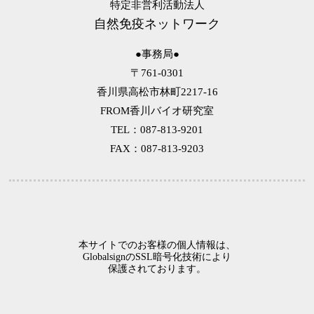
第6回 耐性菌の話
特定非営利活動法人
自然免疫ネットワーク
第5回 マクロファージの話
第4回 メタボの話
●事務局●
第3回 アレルギーの話
〒761-0301
第2回 風邪予防の話
香川県高松市林町2217-16
第1回 自然免疫の話
FROM香川バイオ研究室
TEL：087-813-9201
FAX：087-813-9203
本サイトでのお客様の個人情報は、
GlobalsignのSSL暗号化技術により
保護されております。