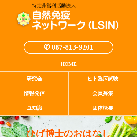
✆ 087-813-9201
HOME
研究会
ヒト臨床試験
情報発信
会員募集
豆知識
団体概要
ひげ博士のおはなし