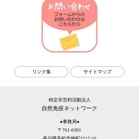
第6回 耐性菌の話
第5回 マクロファージの話
第4回 メタボの話
第3回 アレルギーの話
第2回 風邪予防の話
第1回 自然免疫の話
リンク集
サイトマップ
特定非営利活動法人
自然免疫ネットワーク
●事務局●
〒761-0301
香川県高松市林町2217-16