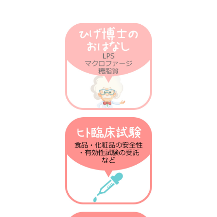
第21回 発熱の話
第20回 がん免疫の話
第19回 衛生仮説の話
第18回 乳酸菌との話
第17回 ノーベル賞の話
第16回 放射線の話
第15回 肝臓の話
第14回 火傷の話
第13回 抗菌物質の話
第12回 植物の話
第11回 腸の話
第10回 骨粗しょう症の話
第9回 テロメアの話
第8回 免疫進化の話
第7回 貪食の話