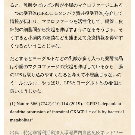
第52回 BCGとコロナの話
ると、乳酸やピルビン酸が小腸のマクロファージにある
第51回 運動不足の話
一つの受容体(GPR31: Gタンパク質共役受容体)を介して
情報が伝わり、マクロファージを活性化して、腸管上皮
第50回 ウイルスの感染の話
細胞の細胞間から突起を伸ばすようになるそうじゃ。そ
第49回 ﾏｸﾛﾌｧｰｼﾞのLPS伝達すご技
うすると小腸内の細菌などを捕まえて免疫情報を得やす
第48回 野菜の話
くなるということじゃな。
第47回 Treg・Mregの話
第46回 腸の中のLPSの話
だとするとヨーグルトなどの乳酸が多く入った発酵食品
第45回 サーカディアンリズムの話
は小腸のマクロファージの突起を伸ばしているから、腸
第44回 お酒とマイクログリアの話
のLPSも取り込みやすくなると考えて不思議じゃないの
う。ふむふむ、やっぱり、LPSとヨーグルトとの相性は
第43回 LPS受容体TLR4の話
良いようじゃな。
第42回 動脈硬化の話
第41回 心臓と腎臓の関係の話
(1) Nature 566 (7742):110-114 (2019). “GPR31-dependent
第40回 小脳の話
dendrite protrusion of intestinal CX3CR1 + cells by bacterial
第39回 肌とHSPの話
metabolites”
第38回 運動の話
出典：特定非営利活動法人環瀬戸内自然免疫ネットワー