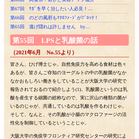
第67回 ｹｶﾞを早く治したい人必見！…
第66回 のどの風邪もﾏｸﾛﾌｧｰｼﾞがﾌﾞﾛｯｸ！
第65回 逃げ隠れは許しません by…
第64回 老け速度は26歳から差がつく？
第55回 LPSと乳酸菌の話
第63回 LPSは骨にも効く！？
（2021年6月 No.55より）
第62回 ゾンビ細胞をやっつけろ
第61回 一網打尽の必殺技！
皆さん、ひげ博士じゃ。自然免疫力を高める食材は色々
第60回 たくさん使って効くLPSﾌﾗｲﾄへ！
あるが、皆さんご存知のヨーグルトの中の乳酸菌がなか
第59回 ﾏｸﾛﾌｧｰｼﾞはLPSﾏｯｻｰｼﾞがお好き
なかおもしろい働きをしていることが大阪大学の研究で
報告されておるので紹介しよう(1)。乳酸菌というのは乳
第58回 LPSによるﾏｸﾛﾌｧｰｼﾞの再教育の話
酸を産生する細菌の総称なので、実に沢山の種類の菌が
第57回 細菌のエクソソームの話
いるのじゃが、共通しているのは乳酸を作るわけじゃ。
第56回 胎児の腸内細菌の話
そして、なんと、その乳酸が小腸のマクロファージの活
第55回 LPSと乳酸菌の話
性化を制御しているということじゃ。
第54回 ｱﾎﾟﾄｰｼｽとﾏｸﾛﾌｧｰｼﾞの話
第53回 免疫組織に住む細菌の話
大阪大学の免疫学フロンティア研究センターの研究によ