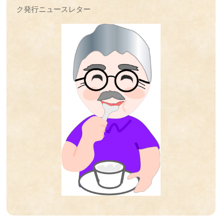
第37回 傷の治りの話
ク発行ニュースレター
第36回 筋肉の話
第35回 脳の発達と腸内フローラの話
第34回 歯周病菌の話
第33回 抗生物質とアトピーの話
第32回 抗炎症の仕組みの話
第31回 人工甘味料と腸内細菌叢の話
第30回 食事と抗菌作用の話
第29回 抗生物質の話
第28回 ステロイドの話
第27回 高血圧の話
第26回 iPS細胞の話
第25回 受精卵の話
第24回 腸内細菌の話
第23回 神経細胞の話
第22回 アルツハイマーの話