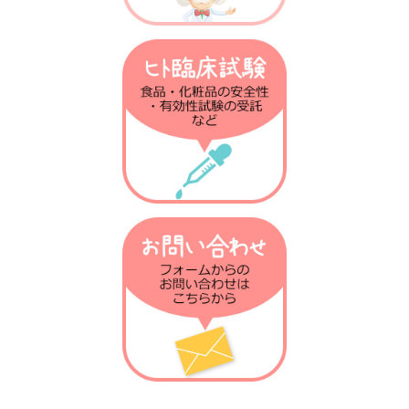
第21回 発熱の話
第20回 がん免疫の話
第19回 衛生仮説の話
第18回 乳酸菌との話
第17回 ノーベル賞の話
第16回 放射線の話
第15回 肝臓の話
第14回 火傷の話
第13回 抗菌物質の話
第12回 植物の話
第11回 腸の話
第10回 骨粗しょう症の話
第9回 テロメアの話
第8回 免疫進化の話
第7回 貪食の話