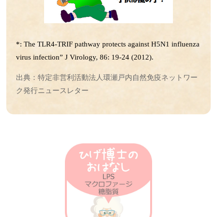
第37回 傷の治りの話
第36回 筋肉の話
第35回 脳の発達と腸内フローラの話
第34回 歯周病菌の話
*: The TLR4-TRIF pathway protects against H5N1 influenza
第33回 抗生物質とアトピーの話
virus infection” J Virology, 86: 19-24 (2012).
第32回 抗炎症の仕組みの話
出典：特定非営利活動法人環瀬戸内自然免疫ネットワー
第31回 人工甘味料と腸内細菌叢の話
ク発行ニュースレター
第30回 食事と抗菌作用の話
第29回 抗生物質の話
第28回 ステロイドの話
第27回 高血圧の話
第26回 iPS細胞の話
第25回 受精卵の話
第24回 腸内細菌の話
第23回 神経細胞の話
第22回 アルツハイマーの話