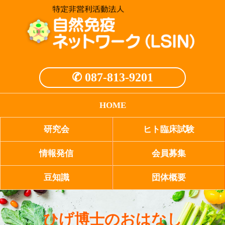
✆ 087-813-9201
HOME
研究会
ヒト臨床試験
情報発信
会員募集
豆知識
団体概要
ひげ博士のおはなし