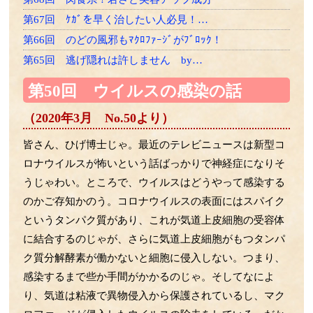
第67回 ｹｶﾞを早く治したい人必見！…
第66回 のどの風邪もﾏｸﾛﾌｧｰｼﾞがﾌﾞﾛｯｸ！
第65回 逃げ隠れは許しません by…
第64回 老け速度は26歳から差がつく？
第50回 ウイルスの感染の話
第63回 LPSは骨にも効く！？
（2020年3月 No.50より）
第62回 ゾンビ細胞をやっつけろ
第61回 一網打尽の必殺技！
皆さん、ひげ博士じゃ。最近のテレビニュースは新型コ
第60回 たくさん使って効くLPSﾌﾗｲﾄへ！
ロナウイルスが怖いという話ばっかりで神経症になりそ
第59回 ﾏｸﾛﾌｧｰｼﾞはLPSﾏｯｻｰｼﾞがお好き
うじゃわい。ところで、ウイルスはどうやって感染する
のかご存知かのう。コロナウイルスの表面にはスパイク
第58回 LPSによるﾏｸﾛﾌｧｰｼﾞの再教育の話
というタンパク質があり、これが気道上皮細胞の受容体
第57回 細菌のエクソソームの話
に結合するのじゃが、さらに気道上皮細胞がもつタンパ
第56回 胎児の腸内細菌の話
ク質分解酵素が働かないと細胞に侵入しない。つまり、
第55回 LPSと乳酸菌の話
感染するまで些か手間がかかるのじゃ。そしてなによ
第54回 ｱﾎﾟﾄｰｼｽとﾏｸﾛﾌｧｰｼﾞの話
り、気道は粘液で異物侵入から保護されているし、マク
第53回 免疫組織に住む細菌の話