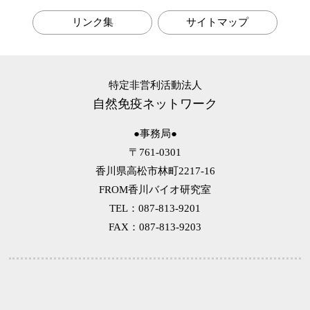
第6回 耐性菌の話
リンク集
サイトマップ
第5回 マクロファージの話
第4回 メタボの話
第3回 アレルギーの話
第2回 風邪予防の話
特定非営利活動法人
自然免疫ネットワーク
第1回 自然免疫の話
●事務局●
〒761-0301
香川県高松市林町2217-16
FROM香川バイオ研究室
TEL：087-813-9201
FAX：087-813-9203