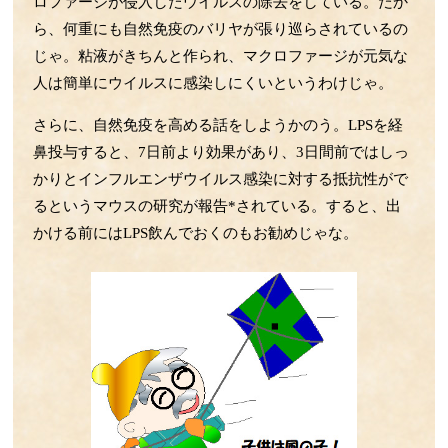
ロファージが侵入したウイルスの除去をしている。だか
第52回 BCGとコロナの話
ら、何重にも自然免疫のバリヤが張り巡らされているの
第51回 運動不足の話
じゃ。粘液がきちんと作られ、マクロファージが元気な
第50回 ウイルスの感染の話
人は簡単にウイルスに感染しにくいというわけじゃ。
第49回 ﾏｸﾛﾌｧｰｼﾞのLPS伝達すご技
さらに、自然免疫を高める話をしようかのう。LPSを経
第48回 野菜の話
鼻投与すると、7日前より効果があり、3日間前ではしっ
第47回 Treg・Mregの話
かりとインフルエンザウイルス感染に対する抵抗性がで
第46回 腸の中のLPSの話
るというマウスの研究が報告*されている。すると、出
第45回 サーカディアンリズムの話
かける前にはLPS飲んでおくのもお勧めじゃな。
第44回 お酒とマイクログリアの話
第43回 LPS受容体TLR4の話
第42回 動脈硬化の話
第41回 心臓と腎臓の関係の話
第40回 小脳の話
第39回 肌とHSPの話
第38回 運動の話